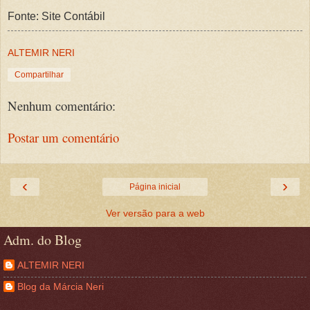
Fonte: Site Contábil
ALTEMIR NERI
Compartilhar
Nenhum comentário:
Postar um comentário
‹
›
Página inicial
Ver versão para a web
Adm. do Blog
ALTEMIR NERI
Blog da Márcia Neri